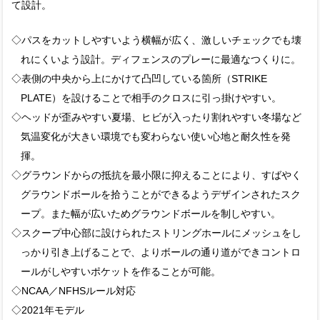
て設計。
◇パスをカットしやすいよう横幅が広く、激しいチェックでも壊
れにくいよう設計。ディフェンスのプレーに最適なつくりに。
◇表側の中央から上にかけて凸凹している箇所（STRIKE
PLATE）を設けることで相手のクロスに引っ掛けやすい。
◇ヘッドが歪みやすい夏場、ヒビが入ったり割れやすい冬場など
気温変化が大きい環境でも変わらない使い心地と耐久性を発
揮。
◇グラウンドからの抵抗を最小限に抑えることにより、すばやく
グラウンドボールを拾うことができるようデザインされたスク
ープ。また幅が広いためグラウンドボールを制しやすい。
◇スクープ中心部に設けられたストリングホールにメッシュをし
っかり引き上げることで、よりボールの通り道ができコントロ
ールがしやすいポケットを作ることが可能。
◇NCAA／NFHSルール対応
◇2021年モデル