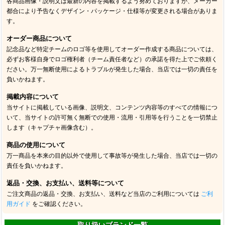
各商品画像・説明文は最新の内容を掲載するよう努めておりますが、メーカー
都合により予告なくデザイン・パッケージ・仕様等が変更される場合がありま
す。
オーダー商品について
記念品など特定チームのロゴ等を使用してオーダー作成する商品については、
必ずお客様自身でロゴ権利者（チーム責任者など）の承諾を得た上でご依頼く
ださい。万一無断使用によるトラブルが発生した場合、当店では一切の責任を
負いかねます。
掲載内容について
当サイトに掲載している画像、説明文、コンテンツ内容等のすべての情報につ
いて、当サイトの許可無く無断での使用・流用・引用等を行うことを一切禁止
します（キャプチャ画像含む）。
商品の使用について
万一商品を本来の目的以外で使用して事故等が発生した場合、当店では一切の
責任を負いかねます。
返品・交換、お支払い、送料等について
ご注文商品の返品・交換、お支払い、送料など当店のご利用については
ご利
用ガイド
をご確認ください。
取り扱いブランド一覧