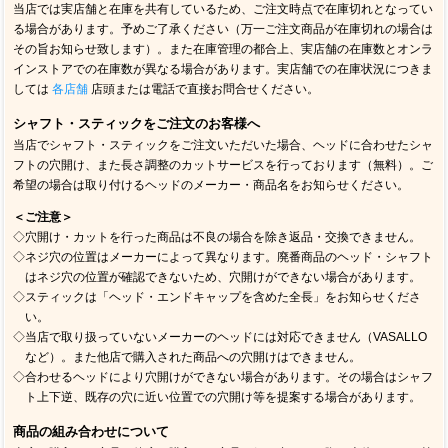
当店では実店舗と在庫を共有しているため、ご注文時点で在庫切れとなってい
る場合があります。予めご了承ください（万一ご注文商品が在庫切れの場合は
その旨お知らせ致します）。また在庫管理の都合上、実店舗の在庫数とオンラ
インストアでの在庫数が異なる場合があります。実店舗での在庫状況につきま
しては
各店舗
店頭または電話で直接お問合せください。
シャフト・スティックをご注文のお客様へ
当店でシャフト・スティックをご注文いただいた場合、ヘッドに合わせたシャ
フトの穴開け、また長さ調整のカットサービスを行っております（無料）。ご
希望の場合は取り付けるヘッドのメーカー・商品名をお知らせください。
＜ご注意＞
◇穴開け・カットを行った商品は不良の場合を除き返品・交換できません。
◇ネジ穴の位置はメーカーによって異なります。廃番商品のヘッド・シャフト
はネジ穴の位置が確認できないため、穴開けができない場合があります。
◇スティックは「ヘッド・エンドキャップを含めた全長」をお知らせくださ
い。
◇当店で取り扱っていないメーカーのヘッドには対応できません（VASALLO
など）。また他店で購入された商品への穴開けはできません。
◇合わせるヘッドにより穴開けができない場合があります。その場合はシャフ
ト上下逆、既存の穴に近い位置での穴開け等を提案する場合があります。
商品の組み合わせについて