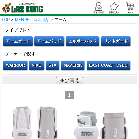
TOP
>
MEN ラクロス用品
> アーム
タイプで探す
アームガード
アームパッド
エルボーパッド
リストガード
メーカーで探す
WARRIOR
NIKE
STX
MAVERIK
EAST COAST DYES
並び替え
1