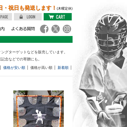
日・祝日も発送します！
(木曜定休)
ィングターゲットなどを販売しています。
業記念などでの寄贈にも。
価格が安い順
価格が高い順
新着順