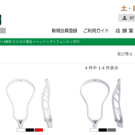
土・
P
>
MEN ラクロス用品
>
ヘッド
>
ディフェンス
> STX
並び替え
4 件中 1-4 件表示