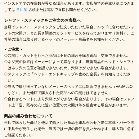
インストアでの在庫数が異なる場合があります。実店舗での在庫状況につきま
しては
各店舗
店頭または電話で直接お問合せください。
シャフト・スティックをご注文のお客様へ
当店でシャフト・スティックをご注文いただいた場合、ヘッドに合わせたシャ
フトの穴開け、また長さ調整のカットサービスを行っております（無料）。ご
希望の場合は取り付けるヘッドのメーカー・商品名をお知らせください。
＜ご注意＞
◇穴開け・カットを行った商品は不良の場合を除き返品・交換できません。
◇ネジ穴の位置はメーカーによって異なります。廃番商品のヘッド・シャフト
はネジ穴の位置が確認できないため、穴開けができない場合があります。
◇スティックは「ヘッド・エンドキャップを含めた全長」をお知らせくださ
い。
◇当店で取り扱っていないメーカーのヘッドには対応できません（VASALLO
など）。また他店で購入された商品への穴開けはできません。
◇合わせるヘッドにより穴開けができない場合があります。その場合はシャフ
ト上下逆、既存の穴に近い位置での穴開け等を提案する場合があります。
商品の組み合わせについて
当店で購入した商品と他店で購入した商品を組み合わせた際に本体・パーツ等
に不具合が発生した場合、当店では一切の責任を負いかねます。購入前に必ず
ご確認ください。