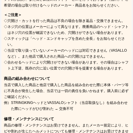
希望の場合は取り付けるヘッドのメーカー・商品名をお知らせください。
＜ご注意＞
◇穴開け・カットを行った商品は不良の場合を除き返品・交換できません。
◇ネジ穴の位置はメーカーによって異なります。廃番商品のヘッド・シャフト
はネジ穴の位置が確認できないため、穴開けができない場合があります。
◇スティックは「ヘッド・エンドキャップを含めた全長」をお知らせくださ
い。
◇当店で取り扱っていないメーカーのヘッドには対応できません（VASALLO
など）。また他店で購入された商品への穴開けはできません。
◇合わせるヘッドにより穴開けができない場合があります。その場合はシャフ
ト上下逆、既存の穴に近い位置での穴開け等を提案する場合があります。
商品の組み合わせについて
当店で購入した商品と他店で購入した商品を組み合わせた際に本体・パーツ等
に不具合が発生した場合、当店では一切の責任を負いかねます。購入前に必ず
ご確認ください。
例）STRINGKINGヘッドとVASSALOシャフト（当店取扱なし）を組み合わせ
た際にヘッドがひび割れた → 交換不可
修理・メンテナンスについて
商品の修理・メンテナンスはお受けできません。またメーカー規定により、ヒ
ビや割れが生じたヘルメットについても修理・メンテナンスはお受けできませ