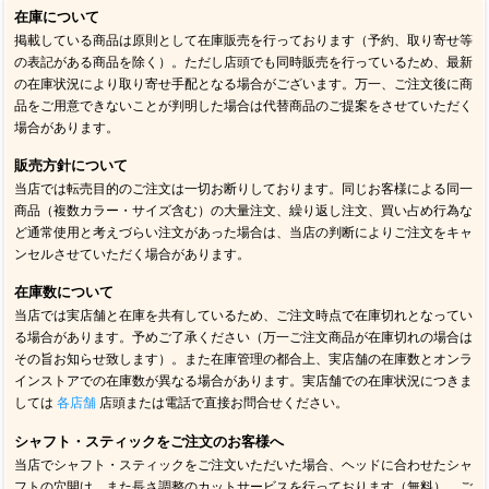
在庫について
掲載している商品は原則として在庫販売を行っております（予約、取り寄せ等
の表記がある商品を除く）。ただし店頭でも同時販売を行っているため、最新
の在庫状況により取り寄せ手配となる場合がございます。万一、ご注文後に商
品をご用意できないことが判明した場合は代替商品のご提案をさせていただく
場合があります。
販売方針について
当店では転売目的のご注文は一切お断りしております。同じお客様による同一
商品（複数カラー・サイズ含む）の大量注文、繰り返し注文、買い占め行為な
ど通常使用と考えづらい注文があった場合は、当店の判断によりご注文をキャ
ンセルさせていただく場合があります。
在庫数について
当店では実店舗と在庫を共有しているため、ご注文時点で在庫切れとなってい
る場合があります。予めご了承ください（万一ご注文商品が在庫切れの場合は
その旨お知らせ致します）。また在庫管理の都合上、実店舗の在庫数とオンラ
インストアでの在庫数が異なる場合があります。実店舗での在庫状況につきま
しては
各店舗
店頭または電話で直接お問合せください。
シャフト・スティックをご注文のお客様へ
当店でシャフト・スティックをご注文いただいた場合、ヘッドに合わせたシャ
フトの穴開け、また長さ調整のカットサービスを行っております（無料）。ご