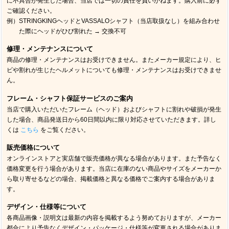
に不具合が発生した場合、当店では一切の責任を負いかねます。購入前に必ず
ご確認ください。
例）STRINGKINGヘッドとVASSALOシャフト（当店取扱なし）を組み合わせ
た際にヘッドがひび割れた → 交換不可
修理・メンテナンスについて
商品の修理・メンテナンスはお受けできません。またメーカー規定により、ヒ
ビや割れが生じたヘルメットについても修理・メンテナンスはお受けできませ
ん。
フレーム・シャフト保証サービスのご案内
当店で購入いただいたフレーム（ヘッド）およびシャフトに割れや破損が発生
した場合、商品発送日から60日間以内に限り対応させていただきます。詳し
くは
こちら
をご覧ください。
販売価格について
オンラインストアと実店舗で販売価格が異なる場合があります。また予告なく
価格変更を行う場合があります。当店に在庫のない商品やサイズをメーカーか
ら取り寄せるなどの場合、掲載価格と異なる価格でご案内する場合がありま
す。
デザイン・仕様等について
各商品画像・説明文は最新の内容を掲載するよう努めておりますが、メーカー
都合により予告なくデザイン・パッケージ・仕様等が変更される場合がありま