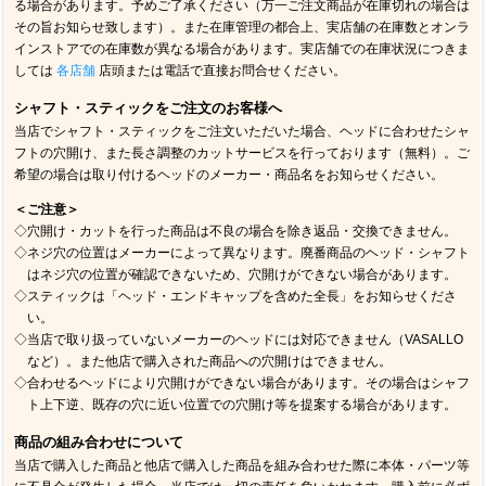
る場合があります。予めご了承ください（万一ご注文商品が在庫切れの場合は
その旨お知らせ致します）。また在庫管理の都合上、実店舗の在庫数とオンラ
インストアでの在庫数が異なる場合があります。実店舗での在庫状況につきま
しては
各店舗
店頭または電話で直接お問合せください。
シャフト・スティックをご注文のお客様へ
当店でシャフト・スティックをご注文いただいた場合、ヘッドに合わせたシャ
フトの穴開け、また長さ調整のカットサービスを行っております（無料）。ご
希望の場合は取り付けるヘッドのメーカー・商品名をお知らせください。
＜ご注意＞
◇穴開け・カットを行った商品は不良の場合を除き返品・交換できません。
◇ネジ穴の位置はメーカーによって異なります。廃番商品のヘッド・シャフト
はネジ穴の位置が確認できないため、穴開けができない場合があります。
◇スティックは「ヘッド・エンドキャップを含めた全長」をお知らせくださ
い。
◇当店で取り扱っていないメーカーのヘッドには対応できません（VASALLO
など）。また他店で購入された商品への穴開けはできません。
◇合わせるヘッドにより穴開けができない場合があります。その場合はシャフ
ト上下逆、既存の穴に近い位置での穴開け等を提案する場合があります。
商品の組み合わせについて
当店で購入した商品と他店で購入した商品を組み合わせた際に本体・パーツ等