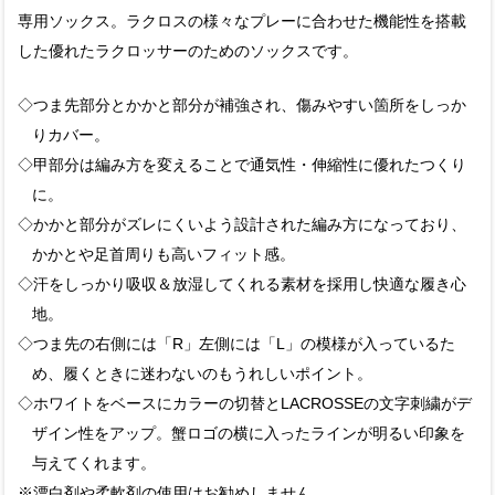
専用ソックス。ラクロスの様々なプレーに合わせた機能性を搭載
した優れたラクロッサーのためのソックスです。
◇つま先部分とかかと部分が補強され、傷みやすい箇所をしっか
りカバー。
◇甲部分は編み方を変えることで通気性・伸縮性に優れたつくり
に。
◇かかと部分がズレにくいよう設計された編み方になっており、
かかとや足首周りも高いフィット感。
◇汗をしっかり吸収＆放湿してくれる素材を採用し快適な履き心
地。
◇つま先の右側には「R」左側には「L」の模様が入っているた
め、履くときに迷わないのもうれしいポイント。
◇ホワイトをベースにカラーの切替とLACROSSEの文字刺繍がデ
ザイン性をアップ。蟹ロゴの横に入ったラインが明るい印象を
与えてくれます。
※漂白剤や柔軟剤の使用はお勧めしません。