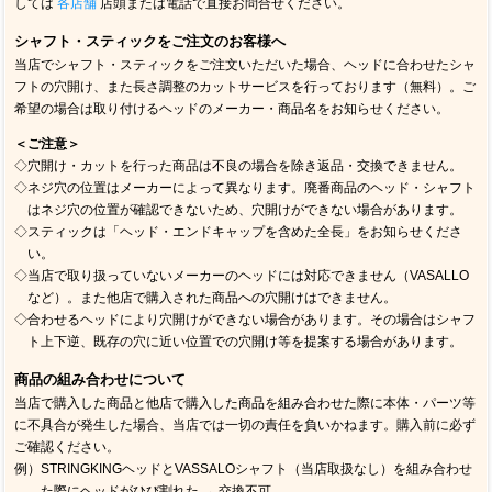
しては
各店舗
店頭または電話で直接お問合せください。
シャフト・スティックをご注文のお客様へ
当店でシャフト・スティックをご注文いただいた場合、ヘッドに合わせたシャ
フトの穴開け、また長さ調整のカットサービスを行っております（無料）。ご
希望の場合は取り付けるヘッドのメーカー・商品名をお知らせください。
＜ご注意＞
◇穴開け・カットを行った商品は不良の場合を除き返品・交換できません。
◇ネジ穴の位置はメーカーによって異なります。廃番商品のヘッド・シャフト
はネジ穴の位置が確認できないため、穴開けができない場合があります。
◇スティックは「ヘッド・エンドキャップを含めた全長」をお知らせくださ
い。
◇当店で取り扱っていないメーカーのヘッドには対応できません（VASALLO
など）。また他店で購入された商品への穴開けはできません。
◇合わせるヘッドにより穴開けができない場合があります。その場合はシャフ
ト上下逆、既存の穴に近い位置での穴開け等を提案する場合があります。
商品の組み合わせについて
当店で購入した商品と他店で購入した商品を組み合わせた際に本体・パーツ等
に不具合が発生した場合、当店では一切の責任を負いかねます。購入前に必ず
ご確認ください。
例）STRINGKINGヘッドとVASSALOシャフト（当店取扱なし）を組み合わせ
た際にヘッドがひび割れた → 交換不可