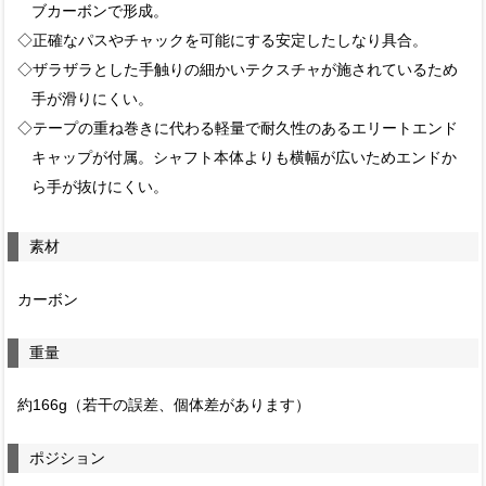
ブカーボンで形成。
◇正確なパスやチャックを可能にする安定したしなり具合。
◇ザラザラとした手触りの細かいテクスチャが施されているため
手が滑りにくい。
◇テープの重ね巻きに代わる軽量で耐久性のあるエリートエンド
キャップが付属。シャフト本体よりも横幅が広いためエンドか
ら手が抜けにくい。
素材
カーボン
重量
約166g（若干の誤差、個体差があります）
ポジション