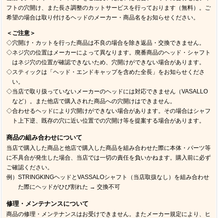
フトの穴開け、また長さ調整のカットサービスを行っております（無料）。ご
希望の場合は取り付けるヘッドのメーカー・商品名をお知らせください。
＜ご注意＞
◇穴開け・カットを行った商品は不良の場合を除き返品・交換できません。
◇ネジ穴の位置はメーカーによって異なります。廃番商品のヘッド・シャフト
はネジ穴の位置が確認できないため、穴開けができない場合があります。
◇スティックは「ヘッド・エンドキャップを含めた全長」をお知らせくださ
い。
◇当店で取り扱っていないメーカーのヘッドには対応できません（VASALLO
など）。また他店で購入された商品への穴開けはできません。
◇合わせるヘッドにより穴開けができない場合があります。その場合はシャフ
ト上下逆、既存の穴に近い位置での穴開け等を提案する場合があります。
商品の組み合わせについて
当店で購入した商品と他店で購入した商品を組み合わせた際に本体・パーツ等
に不具合が発生した場合、当店では一切の責任を負いかねます。購入前に必ず
ご確認ください。
例）STRINGKINGヘッドとVASSALOシャフト（当店取扱なし）を組み合わせ
た際にヘッドがひび割れた → 交換不可
修理・メンテナンスについて
商品の修理・メンテナンスはお受けできません。またメーカー規定により、ヒ