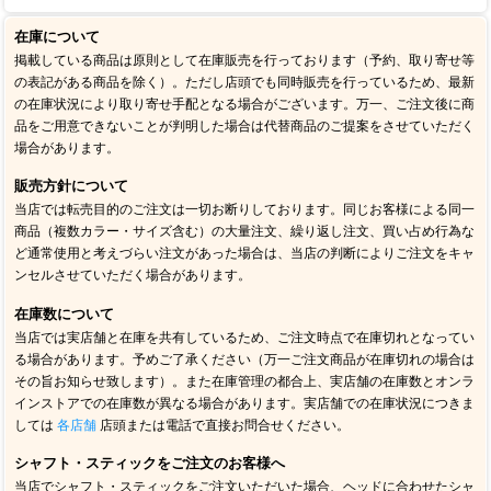
在庫について
掲載している商品は原則として在庫販売を行っております（予約、取り寄せ等
の表記がある商品を除く）。ただし店頭でも同時販売を行っているため、最新
の在庫状況により取り寄せ手配となる場合がございます。万一、ご注文後に商
品をご用意できないことが判明した場合は代替商品のご提案をさせていただく
場合があります。
販売方針について
当店では転売目的のご注文は一切お断りしております。同じお客様による同一
商品（複数カラー・サイズ含む）の大量注文、繰り返し注文、買い占め行為な
ど通常使用と考えづらい注文があった場合は、当店の判断によりご注文をキャ
ンセルさせていただく場合があります。
在庫数について
当店では実店舗と在庫を共有しているため、ご注文時点で在庫切れとなってい
る場合があります。予めご了承ください（万一ご注文商品が在庫切れの場合は
その旨お知らせ致します）。また在庫管理の都合上、実店舗の在庫数とオンラ
インストアでの在庫数が異なる場合があります。実店舗での在庫状況につきま
しては
各店舗
店頭または電話で直接お問合せください。
シャフト・スティックをご注文のお客様へ
当店でシャフト・スティックをご注文いただいた場合、ヘッドに合わせたシャ