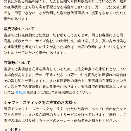
の表記がある商品を除く）。ただし店頭でも同時販売を行っているため、最新
の在庫状況により取り寄せ手配となる場合がございます。万一、ご注文後に商
品をご用意できないことが判明した場合は代替商品のご提案をさせていただく
場合があります。
販売方針について
当店では転売目的のご注文は一切お断りしております。同じお客様による同一
商品（複数カラー・サイズ含む）の大量注文、繰り返し注文、買い占め行為な
ど通常使用と考えづらい注文があった場合は、当店の判断によりご注文をキャ
ンセルさせていただく場合があります。
在庫数について
当店では実店舗と在庫を共有しているため、ご注文時点で在庫切れとなってい
る場合があります。予めご了承ください（万一ご注文商品が在庫切れの場合は
その旨お知らせ致します）。また在庫管理の都合上、実店舗の在庫数とオンラ
インストアでの在庫数が異なる場合があります。実店舗での在庫状況につきま
しては
各店舗
店頭または電話で直接お問合せください。
シャフト・スティックをご注文のお客様へ
当店でシャフト・スティックをご注文いただいた場合、ヘッドに合わせたシャ
フトの穴開け、また長さ調整のカットサービスを行っております（無料）。ご
希望の場合は取り付けるヘッドのメーカー・商品名をお知らせください。
＜ご注意＞