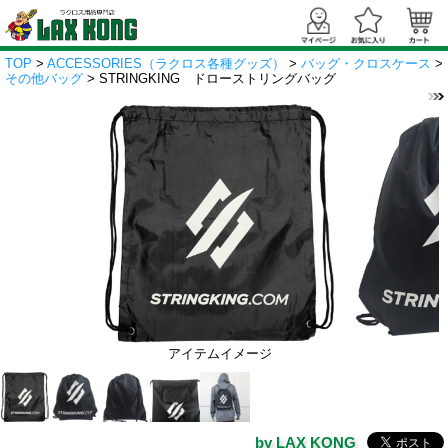
TOP
>
ACCESSORIES（ラクロス各種グッズ）
>
バッグ・クロスケース
>
その他バッグ
> STRINGKING ドローストリングバッグ
アイテムイメージ
by LAX KONG