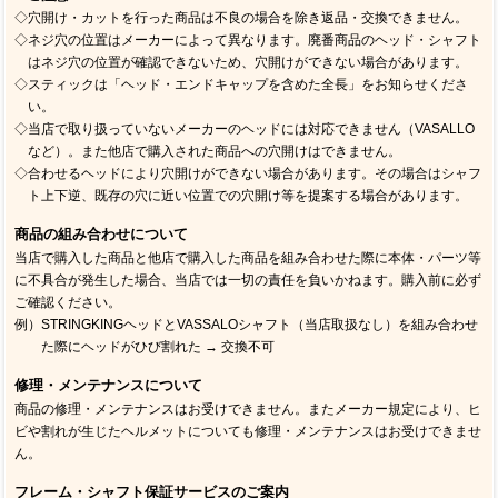
◇穴開け・カットを行った商品は不良の場合を除き返品・交換できません。
◇ネジ穴の位置はメーカーによって異なります。廃番商品のヘッド・シャフト
はネジ穴の位置が確認できないため、穴開けができない場合があります。
◇スティックは「ヘッド・エンドキャップを含めた全長」をお知らせくださ
い。
◇当店で取り扱っていないメーカーのヘッドには対応できません（VASALLO
など）。また他店で購入された商品への穴開けはできません。
◇合わせるヘッドにより穴開けができない場合があります。その場合はシャフ
ト上下逆、既存の穴に近い位置での穴開け等を提案する場合があります。
商品の組み合わせについて
当店で購入した商品と他店で購入した商品を組み合わせた際に本体・パーツ等
に不具合が発生した場合、当店では一切の責任を負いかねます。購入前に必ず
ご確認ください。
例）STRINGKINGヘッドとVASSALOシャフト（当店取扱なし）を組み合わせ
た際にヘッドがひび割れた → 交換不可
修理・メンテナンスについて
商品の修理・メンテナンスはお受けできません。またメーカー規定により、ヒ
ビや割れが生じたヘルメットについても修理・メンテナンスはお受けできませ
ん。
フレーム・シャフト保証サービスのご案内