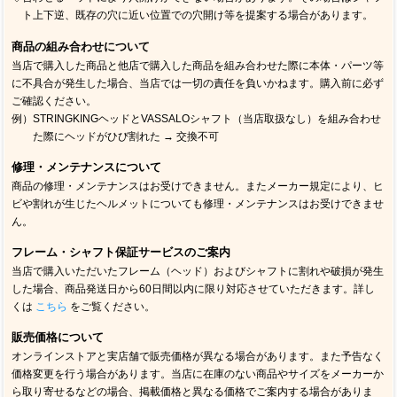
ト上下逆、既存の穴に近い位置での穴開け等を提案する場合があります。
商品の組み合わせについて
当店で購入した商品と他店で購入した商品を組み合わせた際に本体・パーツ等
に不具合が発生した場合、当店では一切の責任を負いかねます。購入前に必ず
ご確認ください。
例）STRINGKINGヘッドとVASSALOシャフト（当店取扱なし）を組み合わせ
た際にヘッドがひび割れた → 交換不可
修理・メンテナンスについて
商品の修理・メンテナンスはお受けできません。またメーカー規定により、ヒ
ビや割れが生じたヘルメットについても修理・メンテナンスはお受けできませ
ん。
フレーム・シャフト保証サービスのご案内
当店で購入いただいたフレーム（ヘッド）およびシャフトに割れや破損が発生
した場合、商品発送日から60日間以内に限り対応させていただきます。詳し
くは
こちら
をご覧ください。
販売価格について
オンラインストアと実店舗で販売価格が異なる場合があります。また予告なく
価格変更を行う場合があります。当店に在庫のない商品やサイズをメーカーか
ら取り寄せるなどの場合、掲載価格と異なる価格でご案内する場合がありま