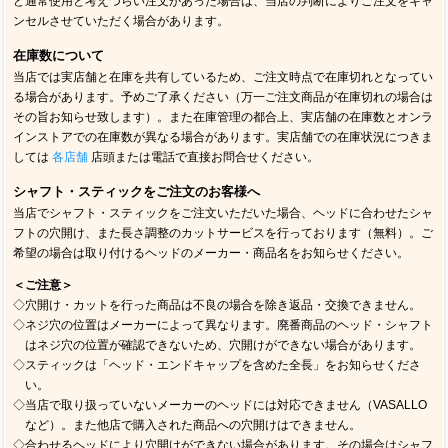
ど通常使用と考えづらい注文があった場合は、当店の判断によりご注文をキャ
ンセルさせていただく場合があります。
在庫数について
当店では実店舗と在庫を共有しているため、ご注文時点で在庫切れとなってい
る場合があります。予めご了承ください（万一ご注文商品が在庫切れの場合は
その旨お知らせ致します）。また在庫管理の都合上、実店舗の在庫数とオンラ
インストアでの在庫数が異なる場合があります。実店舗での在庫状況につきま
しては
各店舗
店頭または電話で直接お問合せください。
シャフト・スティックをご注文のお客様へ
当店でシャフト・スティックをご注文いただいた場合、ヘッドに合わせたシャ
フトの穴開け、また長さ調整のカットサービスを行っております（無料）。ご
希望の場合は取り付けるヘッドのメーカー・商品名をお知らせください。
＜ご注意＞
◇穴開け・カットを行った商品は不良の場合を除き返品・交換できません。
◇ネジ穴の位置はメーカーによって異なります。廃番商品のヘッド・シャフト
はネジ穴の位置が確認できないため、穴開けができない場合があります。
◇スティックは「ヘッド・エンドキャップを含めた全長」をお知らせくださ
い。
◇当店で取り扱っていないメーカーのヘッドには対応できません（VASALLO
など）。また他店で購入された商品への穴開けはできません。
◇合わせるヘッドにより穴開けができない場合があります。その場合はシャフ