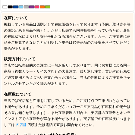
在庫について
掲載している商品は原則として在庫販売を行っております（予約、取り寄せ等
の表記がある商品を除く）。ただし店頭でも同時販売を行っているため、最新
の在庫状況により取り寄せ手配となる場合がございます。万一、ご注文後に商
品をご用意できないことが判明した場合は代替商品のご提案をさせていただく
場合があります。
販売方針について
当店では転売目的のご注文は一切お断りしております。同じお客様による同一
商品（複数カラー・サイズ含む）の大量注文、繰り返し注文、買い占め行為な
ど通常使用と考えづらい注文があった場合は、当店の判断によりご注文をキャ
ンセルさせていただく場合があります。
在庫数について
当店では実店舗と在庫を共有しているため、ご注文時点で在庫切れとなってい
る場合があります。予めご了承ください（万一ご注文商品が在庫切れの場合は
その旨お知らせ致します）。また在庫管理の都合上、実店舗の在庫数とオンラ
インストアでの在庫数が異なる場合があります。実店舗での在庫状況につきま
しては
各店舗
店頭または電話で直接お問合せください。