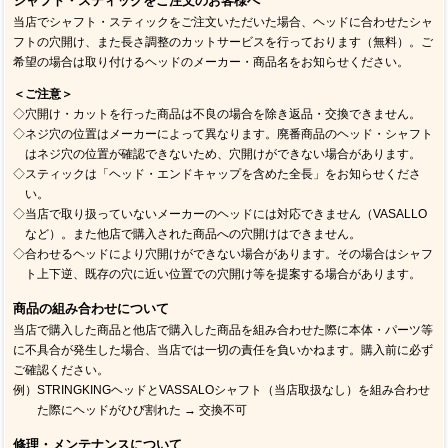
シャフト・スティックをご注文のお客様へ
当店でシャフト・スティックをご注文いただいた場合、ヘッドに合わせたシャ
フトの穴開け、また長さ調整のカットサービスを行っております（無料）。ご
希望の場合は取り付けるヘッドのメーカー・商品名をお知らせください。
＜ご注意＞
◇穴開け・カットを行った商品は不良の場合を除き返品・交換できません。
◇ネジ穴の位置はメーカーによって異なります。廃番商品のヘッド・シャフト
はネジ穴の位置が確認できないため、穴開けができない場合があります。
◇スティックは「ヘッド・エンドキャップを含めた全長」をお知らせくださ
い。
◇当店で取り扱っていないメーカーのヘッドには対応できません（VASALLO
など）。また他店で購入された商品への穴開けはできません。
◇合わせるヘッドにより穴開けができない場合があります。その場合はシャフ
ト上下逆、既存の穴に近い位置での穴開け等を提案する場合があります。
商品の組み合わせについて
当店で購入した商品と他店で購入した商品を組み合わせた際に本体・パーツ等
に不具合が発生した場合、当店では一切の責任を負いかねます。購入前に必ず
ご確認ください。
例）STRINGKINGヘッドとVASSALOシャフト（当店取扱なし）を組み合わせ
た際にヘッドがひび割れた → 交換不可
修理・メンテナンスについて