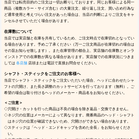
当店では転売目的のご注文は一切お断りしております。同じお客様による同一
商品（複数カラー・サイズ含む）の大量注文、繰り返し注文、買い占め行為な
ど通常使用と考えづらい注文があった場合は、当店の判断によりご注文をキャ
ンセルさせていただく場合があります。
在庫数について
当店では実店舗と在庫を共有しているため、ご注文時点で在庫切れとなってい
る場合があります。予めご了承ください（万一ご注文商品が在庫切れの場合は
その旨お知らせ致します）。また在庫管理の都合上、実店舗の在庫数とオンラ
インストアでの在庫数が異なる場合があります。実店舗での在庫状況につきま
しては
各店舗
店頭または電話で直接お問合せください。
シャフト・スティックをご注文のお客様へ
当店でシャフト・スティックをご注文いただいた場合、ヘッドに合わせたシャ
フトの穴開け、また長さ調整のカットサービスを行っております（無料）。ご
希望の場合は取り付けるヘッドのメーカー・商品名をお知らせください。
＜ご注意＞
◇穴開け・カットを行った商品は不良の場合を除き返品・交換できません。
◇ネジ穴の位置はメーカーによって異なります。廃番商品のヘッド・シャフト
はネジ穴の位置が確認できないため、穴開けができない場合があります。
◇スティックは「ヘッド・エンドキャップを含めた全長」をお知らせくださ
い。