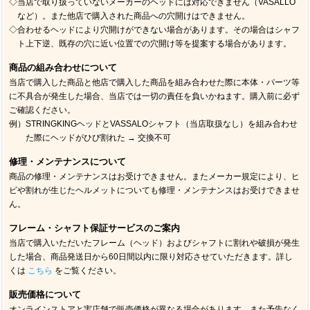
◇当店で取り扱っていないメーカーのヘッドには対応できません（VASALLO
など）。また他店で購入された商品への穴開けはできません。
◇合わせるヘッドにより穴開けができない場合があります。その場合はシャフ
ト上下逆、既存の穴に近い位置での穴開け等を提案する場合があります。
商品の組み合わせについて
当店で購入した商品と他店で購入した商品を組み合わせた際に本体・パーツ等
に不具合が発生した場合、当店では一切の責任を負いかねます。購入前に必ず
ご確認ください。
例）STRINGKINGヘッドとVASSALOシャフト（当店取扱なし）を組み合わせ
た際にヘッドがひび割れた → 交換不可
修理・メンテナンスについて
商品の修理・メンテナンスはお受けできません。またメーカー規定により、ヒ
ビや割れが生じたヘルメットについても修理・メンテナンスはお受けできませ
ん。
フレーム・シャフト保証サービスのご案内
当店で購入いただいたフレーム（ヘッド）およびシャフトに割れや破損が発生
した場合、商品発送日から60日間以内に限り対応させていただきます。詳し
くは
こちら
をご覧ください。
販売価格について
オンラインストアと実店舗で販売価格が異なる場合があります。また予告なく