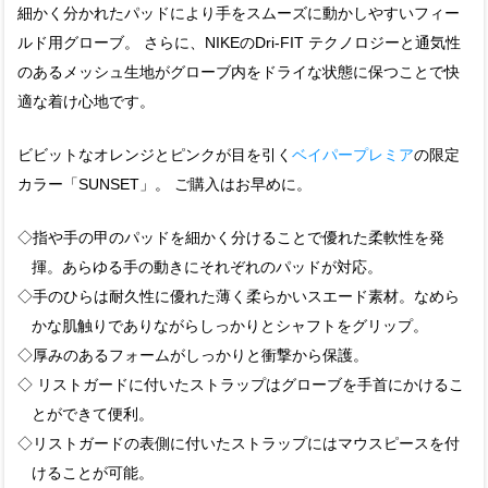
細かく分かれたパッドにより手をスムーズに動かしやすいフィー
ルド用グローブ。 さらに、NIKEのDri-FIT テクノロジーと通気性
のあるメッシュ生地がグローブ内をドライな状態に保つことで快
適な着け心地です。
ビビットなオレンジとピンクが目を引く
ベイパープレミア
の限定
カラー「SUNSET」。 ご購入はお早めに。
◇指や手の甲のパッドを細かく分けることで優れた柔軟性を発
揮。あらゆる手の動きにそれぞれのパッドが対応。
◇手のひらは耐久性に優れた薄く柔らかいスエード素材。なめら
かな肌触りでありながらしっかりとシャフトをグリップ。
◇厚みのあるフォームがしっかりと衝撃から保護。
◇ リストガードに付いたストラップはグローブを手首にかけるこ
とができて便利。
◇リストガードの表側に付いたストラップにはマウスピースを付
けることが可能。