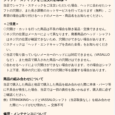
当店でシャフト・スティックをご注文いただいた場合、ヘッドに合わせたシャ
フトの穴開け、また長さ調整のカットサービスを行っております（無料）。ご
希望の場合は取り付けるヘッドのメーカー・商品名をお知らせください。
＜ご注意＞
◇穴開け・カットを行った商品は不良の場合を除き返品・交換できません。
◇ネジ穴の位置はメーカーによって異なります。廃番商品のヘッド・シャフト
はネジ穴の位置が確認できないため、穴開けができない場合があります。
◇スティックは「ヘッド・エンドキャップを含めた全長」をお知らせくださ
い。
◇当店で取り扱っていないメーカーのヘッドには対応できません（VASALLO
など）。また他店で購入された商品への穴開けはできません。
◇合わせるヘッドにより穴開けができない場合があります。その場合はシャフ
ト上下逆、既存の穴に近い位置での穴開け等を提案する場合があります。
商品の組み合わせについて
当店で購入した商品と他店で購入した商品を組み合わせた際に本体・パーツ等
に不具合が発生した場合、当店では一切の責任を負いかねます。購入前に必ず
ご確認ください。
例）STRINGKINGヘッドとVASSALOシャフト（当店取扱なし）を組み合わせ
た際にヘッドがひび割れた → 交換不可
修理・メンテナンスについて