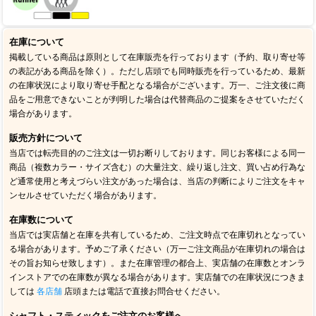
在庫について
掲載している商品は原則として在庫販売を行っております（予約、取り寄せ等
の表記がある商品を除く）。ただし店頭でも同時販売を行っているため、最新
の在庫状況により取り寄せ手配となる場合がございます。万一、ご注文後に商
品をご用意できないことが判明した場合は代替商品のご提案をさせていただく
場合があります。
販売方針について
当店では転売目的のご注文は一切お断りしております。同じお客様による同一
商品（複数カラー・サイズ含む）の大量注文、繰り返し注文、買い占め行為な
ど通常使用と考えづらい注文があった場合は、当店の判断によりご注文をキャ
ンセルさせていただく場合があります。
在庫数について
当店では実店舗と在庫を共有しているため、ご注文時点で在庫切れとなってい
る場合があります。予めご了承ください（万一ご注文商品が在庫切れの場合は
その旨お知らせ致します）。また在庫管理の都合上、実店舗の在庫数とオンラ
インストアでの在庫数が異なる場合があります。実店舗での在庫状況につきま
しては
各店舗
店頭または電話で直接お問合せください。
シャフト・スティックをご注文のお客様へ