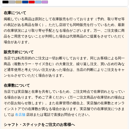
在庫について
掲載している商品は原則として在庫販売を行っております（予約、取り寄せ等
の表記がある商品を除く）。ただし店頭でも同時販売を行っているため、最新
の在庫状況により取り寄せ手配となる場合がございます。万一、ご注文後に商
品をご用意できないことが判明した場合は代替商品のご提案をさせていただく
場合があります。
販売方針について
当店では転売目的のご注文は一切お断りしております。同じお客様による同一
商品（複数カラー・サイズ含む）の大量注文、繰り返し注文、買い占め行為な
ど通常使用と考えづらい注文があった場合は、当店の判断によりご注文をキャ
ンセルさせていただく場合があります。
在庫数について
当店では実店舗と在庫を共有しているため、ご注文時点で在庫切れとなってい
る場合があります。予めご了承ください（万一ご注文商品が在庫切れの場合は
その旨お知らせ致します）。また在庫管理の都合上、実店舗の在庫数とオンラ
インストアでの在庫数が異なる場合があります。実店舗での在庫状況につきま
しては
各店舗
店頭または電話で直接お問合せください。
シャフト・スティックをご注文のお客様へ