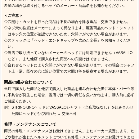
希望の場合は取り付けるヘッドのメーカー・商品名をお知らせください。
＜ご注意＞
◇穴開け・カットを行った商品は不良の場合を除き返品・交換できません。
◇ネジ穴の位置はメーカーによって異なります。廃番商品のヘッド・シャフト
はネジ穴の位置が確認できないため、穴開けができない場合があります。
◇スティックは「ヘッド・エンドキャップを含めた全長」をお知らせくださ
い。
◇当店で取り扱っていないメーカーのヘッドには対応できません（VASALLO
など）。また他店で購入された商品への穴開けはできません。
◇合わせるヘッドにより穴開けができない場合があります。その場合はシャフ
ト上下逆、既存の穴に近い位置での穴開け等を提案する場合があります。
商品の組み合わせについて
当店で購入した商品と他店で購入した商品を組み合わせた際に本体・パーツ等
に不具合が発生した場合、当店では一切の責任を負いかねます。購入前に必ず
ご確認ください。
例）STRINGKINGヘッドとVASSALOシャフト（当店取扱なし）を組み合わせ
た際にヘッドがひび割れた → 交換不可
修理・メンテナンスについて
商品の修理・メンテナンスはお受けできません。またメーカー規定により、ヒ
ビや割れが生じたヘルメットについても修理・メンテナンスはお受けできませ