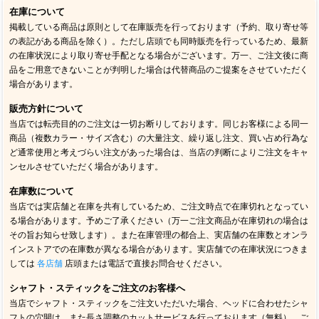
在庫について
掲載している商品は原則として在庫販売を行っております（予約、取り寄せ等
の表記がある商品を除く）。ただし店頭でも同時販売を行っているため、最新
の在庫状況により取り寄せ手配となる場合がございます。万一、ご注文後に商
品をご用意できないことが判明した場合は代替商品のご提案をさせていただく
場合があります。
販売方針について
当店では転売目的のご注文は一切お断りしております。同じお客様による同一
商品（複数カラー・サイズ含む）の大量注文、繰り返し注文、買い占め行為な
ど通常使用と考えづらい注文があった場合は、当店の判断によりご注文をキャ
ンセルさせていただく場合があります。
在庫数について
当店では実店舗と在庫を共有しているため、ご注文時点で在庫切れとなってい
る場合があります。予めご了承ください（万一ご注文商品が在庫切れの場合は
その旨お知らせ致します）。また在庫管理の都合上、実店舗の在庫数とオンラ
インストアでの在庫数が異なる場合があります。実店舗での在庫状況につきま
しては
各店舗
店頭または電話で直接お問合せください。
シャフト・スティックをご注文のお客様へ
当店でシャフト・スティックをご注文いただいた場合、ヘッドに合わせたシャ
フトの穴開け、また長さ調整のカットサービスを行っております（無料）。ご