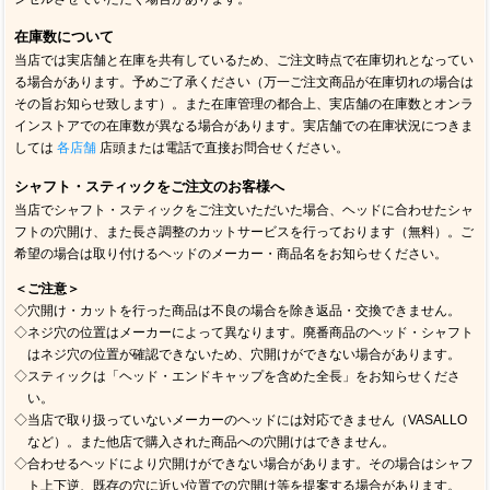
在庫数について
当店では実店舗と在庫を共有しているため、ご注文時点で在庫切れとなってい
る場合があります。予めご了承ください（万一ご注文商品が在庫切れの場合は
その旨お知らせ致します）。また在庫管理の都合上、実店舗の在庫数とオンラ
インストアでの在庫数が異なる場合があります。実店舗での在庫状況につきま
しては
各店舗
店頭または電話で直接お問合せください。
シャフト・スティックをご注文のお客様へ
当店でシャフト・スティックをご注文いただいた場合、ヘッドに合わせたシャ
フトの穴開け、また長さ調整のカットサービスを行っております（無料）。ご
希望の場合は取り付けるヘッドのメーカー・商品名をお知らせください。
＜ご注意＞
◇穴開け・カットを行った商品は不良の場合を除き返品・交換できません。
◇ネジ穴の位置はメーカーによって異なります。廃番商品のヘッド・シャフト
はネジ穴の位置が確認できないため、穴開けができない場合があります。
◇スティックは「ヘッド・エンドキャップを含めた全長」をお知らせくださ
い。
◇当店で取り扱っていないメーカーのヘッドには対応できません（VASALLO
など）。また他店で購入された商品への穴開けはできません。
◇合わせるヘッドにより穴開けができない場合があります。その場合はシャフ
ト上下逆、既存の穴に近い位置での穴開け等を提案する場合があります。