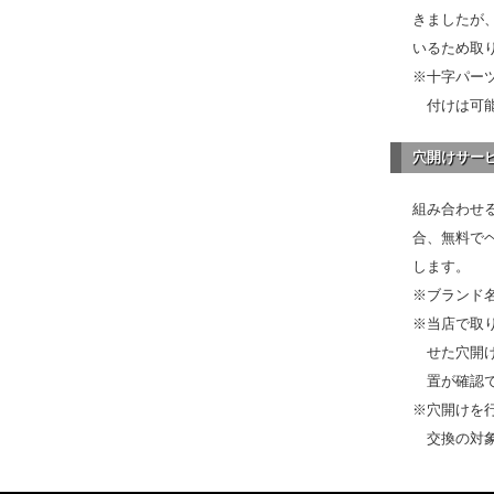
きましたが、
いるため取
※十字パー
付けは可
穴開けサー
組み合わせ
合、無料で
します。
※ブランド
※当店で取
せた穴開
置が確認
※穴開けを
交換の対