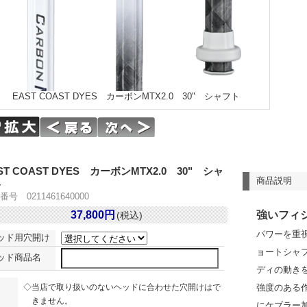
EAST COAST DYES カーボンMTX2.0 30" シャフト
ST COAST DYES カーボンMTX2.0 30" シャ
商品説明
ト
号 0211461640000
37,800円
強いフィ
(税込)
パワーを重
ッド用穴開け
ョートシャ
ッド商品名
ディの動き
◇当店で取り扱いのないヘッドに合わせた穴開けはで
強度のある
きません。
にケブラー