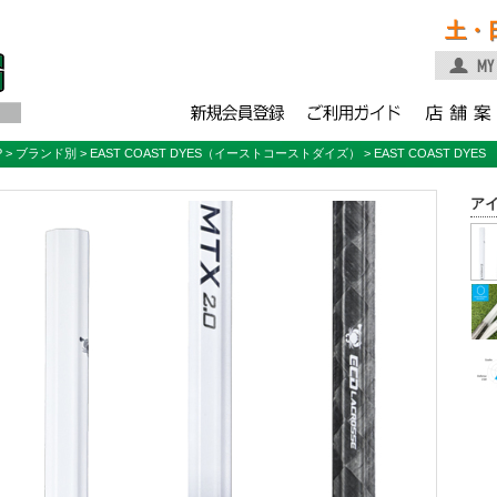
土・
P
>
ブランド別
>
EAST COAST DYES（イーストコーストダイズ）
> EAST COAST DY
ア