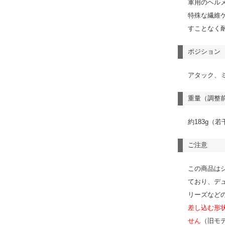
軍用のヘル
特殊な繊維
すことなく
ポジション
アタック、
重量（調整
約183g（
ご注意
この商品は
ており、デュ
リーズなど
差し込む形
せん
（旧モ