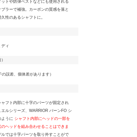
メットや防弾ベストなどにも使用される
ケブラーで補強。カーボンの質感を落と
耐久性のあるシャフトに。
ミディ
前）
若干の誤差、個体差があります）
シャフト内部に十字のパーツが固定され
エルシリーズ、WARRIOR バーンFO シ
のように
シャフト内部にヘッドの一部を
状のヘッドを組み合わせることはできま
デルでは十字パーツを取り外すことがで