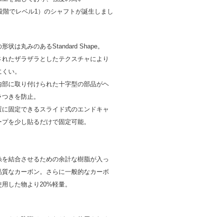
10段階でレベル1）のシャフトが誕生しまし
状は丸みのあるStandard Shape。
されたザラザラとしたテクスチャにより
にくい。
内部に取り付けられた十字型の部品がヘ
ラつきを防止。
置に固定できるスライド式のエンドキャ
ープを少し貼るだけで固定可能。
糸を結合させるための余計な樹脂が入っ
品質なカーボン。さらに一般的なカーボ
用した物より20%軽量。