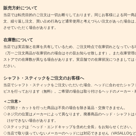
販売方針について
当店では転売目的のご注文は一切お断りしております。同じお客様による同一商
文、繰り返し注文、買い占め行為など通常使用と考えづらい注文があった場合は
させていただく場合があります。
在庫数について
当店では実店舗と在庫を共有しているため、ご注文時点で在庫切れとなっている
（万一ご注文商品が在庫切れの場合はその旨お知らせ致します）。また在庫管理
ストアでの在庫数が異なる場合があります。実店舗での在庫状況につきましては
ださい。
シャフト・スティックをご注文のお客様へ
当店でシャフト・スティックをご注文いただいた場合、ヘッドに合わせたシャフ
ビスを行っております（無料）。ご希望の場合は取り付けるヘッドのメーカー・
＜ご注意＞
◇穴開け・カットを行った商品は不良の場合を除き返品・交換できません。
◇ネジ穴の位置はメーカーによって異なります。廃番商品のヘッド・シャフトは
けができない場合があります。
◇スティックは「ヘッド・エンドキャップを含めた全長」をお知らせください。
◇当店で取り扱っていないメーカーのヘッドには対応できません（VASALLOな