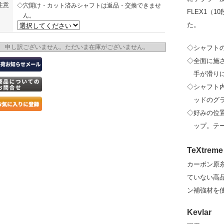
注意
◇穴開け・カット済みシャフトは返品・交換できませ
FLEX1（
ん。
た。
申し訳ございません。ただいま在庫がございません。
◇シャフトの形
◇全面に施
手が滑り
◇シャフト
ッドのグ
◇好みの位
ップ。テ
TeXtreme
カーボン原
ていない高
ン補強材を使
Kevlar