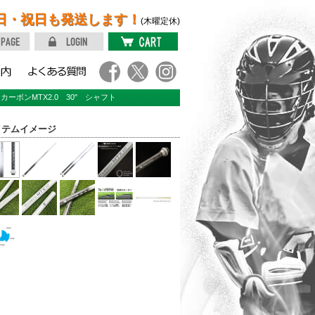
日・祝日も発送します！
(木曜定休)
ES カーボンMTX2.0 30" シャフト
イテムイメージ