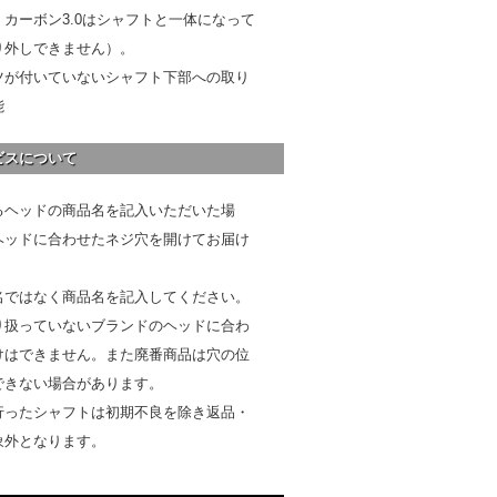
カーボン3.0はシャフトと一体になって
り外しできません）。
ツが付いていないシャフト下部への取り
能
ビスについて
るヘッドの商品名を記入いただいた場
ヘッドに合わせたネジ穴を開けてお届け
名ではなく商品名を記入してください。
り扱っていないブランドのヘッドに合わ
けはできません。また廃番商品は穴の位
できない場合があります。
行ったシャフトは初期不良を除き返品・
象外となります。