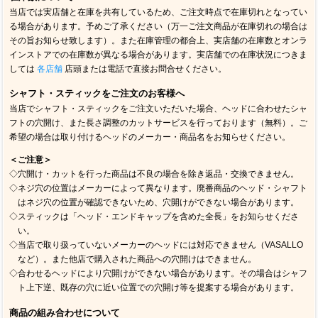
当店では実店舗と在庫を共有しているため、ご注文時点で在庫切れとなってい
る場合があります。予めご了承ください（万一ご注文商品が在庫切れの場合は
その旨お知らせ致します）。また在庫管理の都合上、実店舗の在庫数とオンラ
インストアでの在庫数が異なる場合があります。実店舗での在庫状況につきま
しては
各店舗
店頭または電話で直接お問合せください。
シャフト・スティックをご注文のお客様へ
当店でシャフト・スティックをご注文いただいた場合、ヘッドに合わせたシャ
フトの穴開け、また長さ調整のカットサービスを行っております（無料）。ご
希望の場合は取り付けるヘッドのメーカー・商品名をお知らせください。
＜ご注意＞
◇穴開け・カットを行った商品は不良の場合を除き返品・交換できません。
◇ネジ穴の位置はメーカーによって異なります。廃番商品のヘッド・シャフト
はネジ穴の位置が確認できないため、穴開けができない場合があります。
◇スティックは「ヘッド・エンドキャップを含めた全長」をお知らせくださ
い。
◇当店で取り扱っていないメーカーのヘッドには対応できません（VASALLO
など）。また他店で購入された商品への穴開けはできません。
◇合わせるヘッドにより穴開けができない場合があります。その場合はシャフ
ト上下逆、既存の穴に近い位置での穴開け等を提案する場合があります。
商品の組み合わせについて