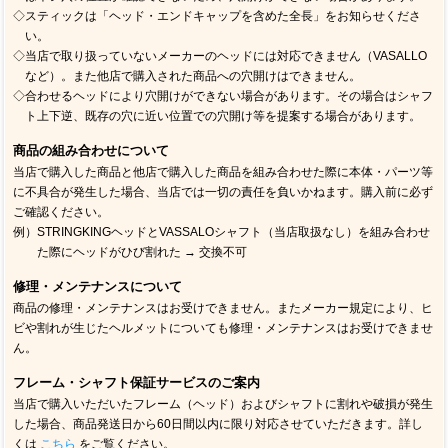
◇スティックは「ヘッド・エンドキャップを含めた全長」をお知らせくださ
い。
◇当店で取り扱っていないメーカーのヘッドには対応できません（VASALLO
など）。また他店で購入された商品への穴開けはできません。
◇合わせるヘッドにより穴開けができない場合があります。その場合はシャフ
ト上下逆、既存の穴に近い位置での穴開け等を提案する場合があります。
商品の組み合わせについて
当店で購入した商品と他店で購入した商品を組み合わせた際に本体・パーツ等
に不具合が発生した場合、当店では一切の責任を負いかねます。購入前に必ず
ご確認ください。
例）STRINGKINGヘッドとVASSALOシャフト（当店取扱なし）を組み合わせ
た際にヘッドがひび割れた → 交換不可
修理・メンテナンスについて
商品の修理・メンテナンスはお受けできません。またメーカー規定により、ヒ
ビや割れが生じたヘルメットについても修理・メンテナンスはお受けできませ
ん。
フレーム・シャフト保証サービスのご案内
当店で購入いただいたフレーム（ヘッド）およびシャフトに割れや破損が発生
した場合、商品発送日から60日間以内に限り対応させていただきます。詳し
くは
こちら
をご覧ください。