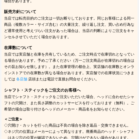
場合があります。
販売方針について
当店では転売目的のご注文は一切お断りしております。同じお客様による同一
商品（複数カラー・サイズ含む）の大量注文、繰り返し注文、買い占め行為な
ど通常使用と考えづらい注文があった場合は、当店の判断によりご注文をキャ
ンセルさせていただく場合があります。
在庫数について
当店では実店舗と在庫を共有しているため、ご注文時点で在庫切れとなってい
る場合があります。予めご了承ください（万一ご注文商品が在庫切れの場合は
その旨お知らせ致します）。また在庫管理の都合上、実店舗の在庫数とオンラ
インストアでの在庫数が異なる場合があります。実店舗での在庫状況につきま
しては
各店舗
店頭または電話で直接お問合せください。
シャフト・スティックをご注文のお客様へ
当店でシャフト・スティックをご注文いただいた場合、ヘッドに合わせたシャ
フトの穴開け、また長さ調整のカットサービスを行っております（無料）。ご
希望の場合は取り付けるヘッドのメーカー・商品名をお知らせください。
＜ご注意＞
◇穴開け・カットを行った商品は不良の場合を除き返品・交換できません。
◇ネジ穴の位置はメーカーによって異なります。廃番商品のヘッド・シャフト
はネジ穴の位置が確認できないため、穴開けができない場合があります。