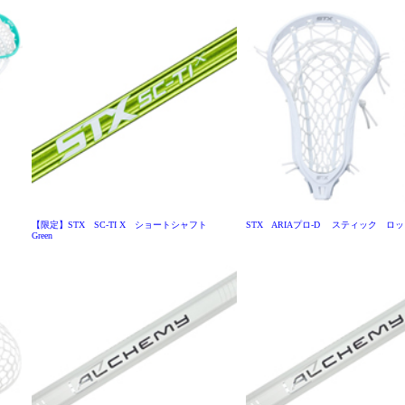
【限定】STX SC-TI X ショートシャフト
STX ARIAプロ-D スティック ロ
Green