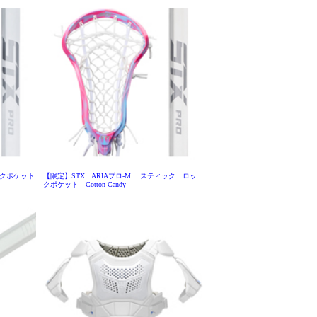
ックポケット
【限定】STX ARIAプロ-M スティック ロッ
クポケット Cotton Candy