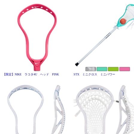
【限定】NIKE ラコタ4U ヘッド PINK
STX ミニクロス ミニパワー